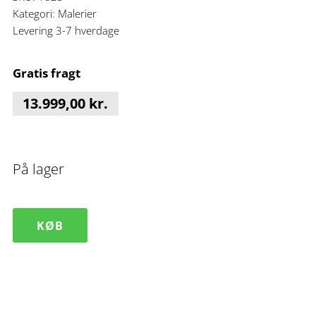
Kategori:
Malerier
Levering 3-7 hverdage
Gratis fragt
13.999,00
kr.
På lager
Unikt
KØB
stort
maleri
Eruption
I