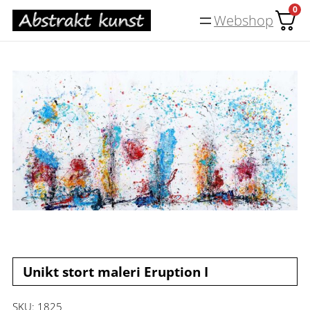
Spring
0
Webshop
til
indhold
Unikt stort maleri Eruption I
SKU:
1825