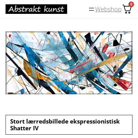
Spring
0
Webshop
til
indhold
Stort lærredsbillede ekspressionistisk
Shatter IV