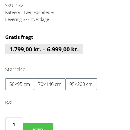
SKU:
1321
Kategori:
Lærredsbilleder
Levering 3-7 hverdage
Gratis fragt
Prisinterval:
1.799,00
kr.
–
6.999,00
kr.
1.799,00 kr.
til
Størrelse
6.999,00 kr.
50×95 cm
70×140 cm
95×200 cm
Ryd
Stort