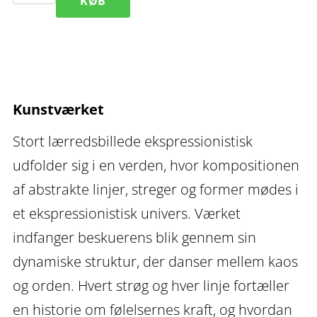
KØB
lærredsbillede
ekspressionistisk
Shatter
IV
Kunstværket
antal
Stort lærredsbillede ekspressionistisk
udfolder sig i en verden, hvor kompositionen
af abstrakte linjer, streger og former mødes i
et ekspressionistisk univers. Værket
indfanger beskuerens blik gennem sin
dynamiske struktur, der danser mellem kaos
og orden. Hvert strøg og hver linje fortæller
en historie om følelsernes kraft, og hvordan