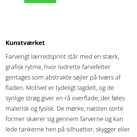
I
–
farverigt
lærredsprint
Kunstværket
antal
Farverigt lærredsprint står med en stærk,
grafisk rytme, hvor lodrette farvefelter
gentages som abstrakte søjler på tværs af
fladen. Motivet er tydeligt lagdelt, og de
synlige strøg giver en rå overflade, der føles
malerisk og fysisk. De mørke, næsten sorte
former skærer sig gennem farverne og kan
lede tankerne hen på silhuetter, skygger eller