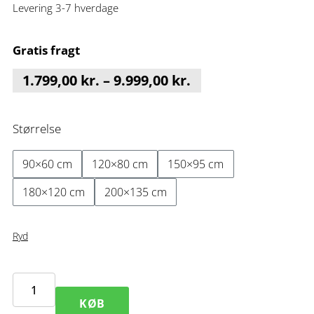
Levering 3-7 hverdage
Gratis fragt
Prisinterval:
1.799,00
kr.
–
9.999,00
kr.
1.799,00 kr.
til
Størrelse
9.999,00 kr.
90×60 cm
120×80 cm
150×95 cm
180×120 cm
200×135 cm
Ryd
Shadows
KØB