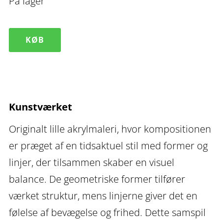
På lager
Originalt
KØB
lille
akrylmaleri
Lucidity
I
Kunstværket
antal
Originalt lille akrylmaleri, hvor kompositionen
er præget af en tidsaktuel stil med former og
linjer, der tilsammen skaber en visuel
balance. De geometriske former tilfører
værket struktur, mens linjerne giver det en
følelse af bevægelse og frihed. Dette samspil