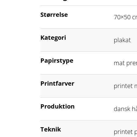
Størrelse
70×50 c
Kategori
plakat
Papirstype
mat pre
Printfarver
printet 
Produktion
dansk h
Teknik
printet 