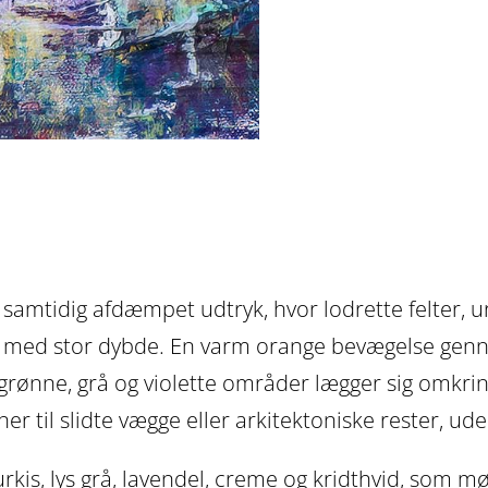
kunstplakat
moderne
antal
samtidig afdæmpet udtryk, hvor lodrette felter, 
de med stor dybde. En varm orange bevægelse ge
rønne, grå og violette områder lægger sig omkri
r til slidte vægge eller arkitektoniske rester, ude
turkis, lys grå, lavendel, creme og kridthvid, som