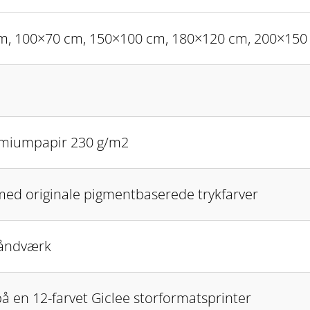
m, 100×70 cm, 150×100 cm, 180×120 cm, 200×150
miumpapir 230 g/m2
med originale pigmentbaserede trykfarver
åndværk
på en 12-farvet Giclee storformatsprinter