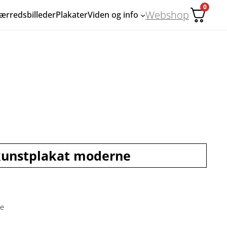
0
Webshop
ærredsbilleder
Plakater
Viden og info
– kunstplakat moderne
ge