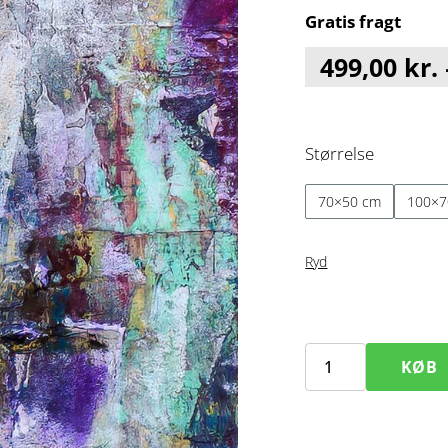
Gratis fragt
499,00
kr.
Størrelse
70×50 cm
100×7
Ryd
KØB
Mist
III
–