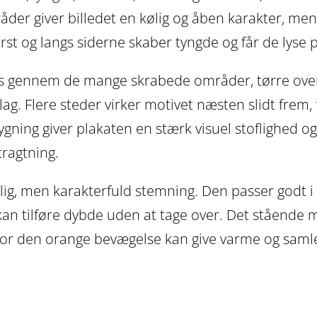
råder giver billedet en kølig og åben karakter, me
rst og langs siderne skaber tyngde og får de lyse p
es gennem de mange skrabede områder, tørre overg
lag. Flere steder virker motivet næsten slidt frem,
ing giver plakaten en stærk visuel stoflighed og gø
tragtning.
lig, men karakterfuld stemning. Den passer godt i
an tilføre dybde uden at tage over. Det stående 
hvor den orange bevægelse kan give varme og samle