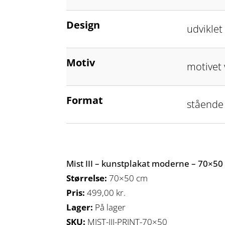
Design
udviklet 
Motiv
motivet 
Format
stående
Mist III – kunstplakat moderne – 70×50
Størrelse:
70×50 cm
Pris:
499,00
kr.
Lager:
På lager
SKU:
MIST-III-PRINT-70×50