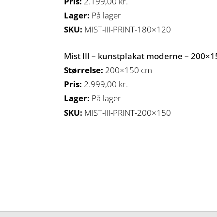
Pris:
2.199,00
kr.
Lager:
På lager
SKU:
MIST-III-PRINT-180×120
Mist III – kunstplakat moderne – 200×
Størrelse:
200×150 cm
Pris:
2.999,00
kr.
Lager:
På lager
SKU:
MIST-III-PRINT-200×150