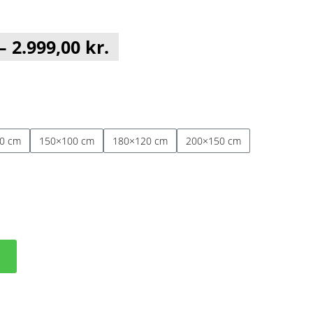
Prisinterval:
–
2.999,00
kr.
499,00 kr.
til
2.999,00 kr.
0 cm
150×100 cm
180×120 cm
200×150 cm