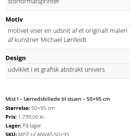
storformatsprinter
Motiv
motivet viser en udsnit af et originalt maleri
af kunstner Michael Lønfeldt
Design
udviklet i et grafisk abstrakt univers
Mist I – lærredsbillede til stuen – 50×95 cm
Størrelse:
50×95 cm
Pris:
1.799,00
kr.
Lager:
På lager
SKU:
MIST-I-CANVAS-50×95