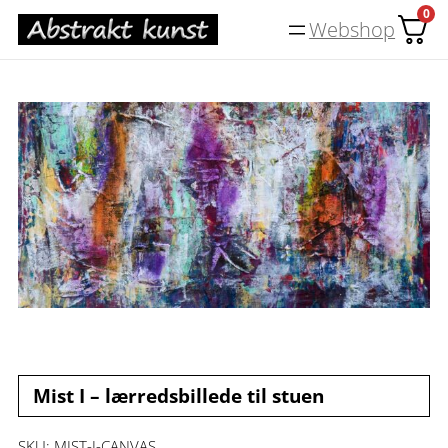
Spring
0
Webshop
til
indhold
Mist I – lærredsbillede til stuen
SKU:
MIST-I-CANVAS