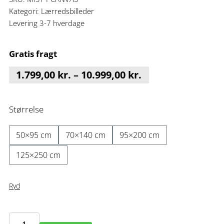
Kategori:
Lærredsbilleder
Levering 3-7 hverdage
Gratis fragt
Prisinterval:
1.799,00
kr.
–
10.999,00
kr.
1.799,00 kr.
til
Størrelse
10.999,00 kr.
50×95 cm
70×140 cm
95×200 cm
125×250 cm
Ryd