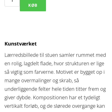
Mist
KØB
I
–
lærredsbillede
til
Kunstværket
stuen
antal
Lærredsbillede til stuen samler rummet med
en rolig, lagdelt flade, hvor strukturen er lige
så vigtig som farverne. Motivet er bygget op i
mange overmalinger og skrab, så
underliggende felter hele tiden titter frem og
giver dybde. Kompositionen har et tydeligt
vertikalt forløb, og de slørede overgange kan