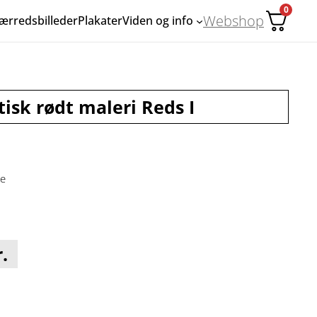
0
Webshop
ærredsbilleder
Plakater
Viden og info
isk rødt maleri Reds I
ge
.