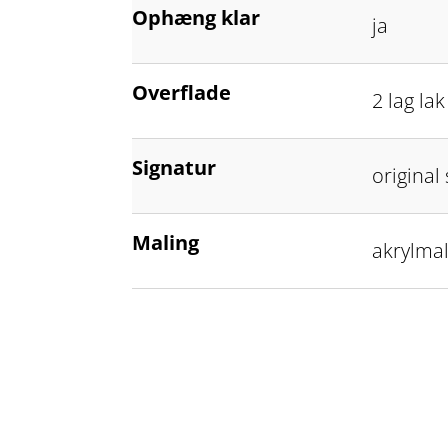
Ophæng klar
ja
Overflade
2 lag la
Signatur
original
Maling
akrylmal