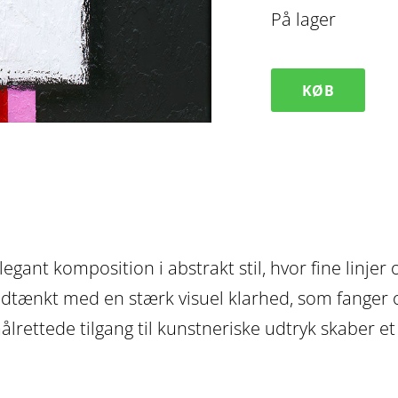
På lager
KØB
Minimalistisk
rødt
maleri
Reds
I
antal
egant komposition i abstrakt stil, hvor fine linje
 udtænkt med en stærk visuel klarhed, som fanger
ttede tilgang til kunstneriske udtryk skaber et