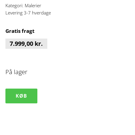
Kategori:
Malerier
Levering 3-7 hverdage
Gratis fragt
7.999,00
kr.
På lager
Maleri
KØB
kunst
moderne
Silence
I