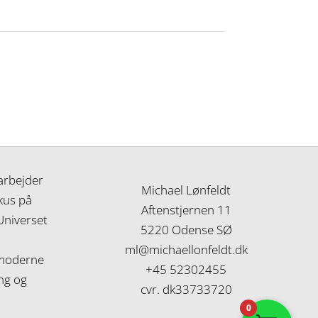
arbejder
Michael Lønfeldt
kus på
Aftenstjernen 11
 Universet
5220 Odense SØ
,
ml@michaellonfeldt.dk
l moderne
+45 52302455
ng og
cvr. dk33733720
0