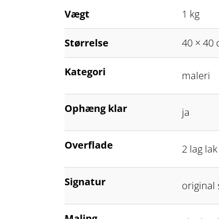
Vægt
1 kg
Størrelse
40 × 40
Kategori
maleri
Ophæng klar
ja
Overflade
2 lag la
Signatur
original
Maling