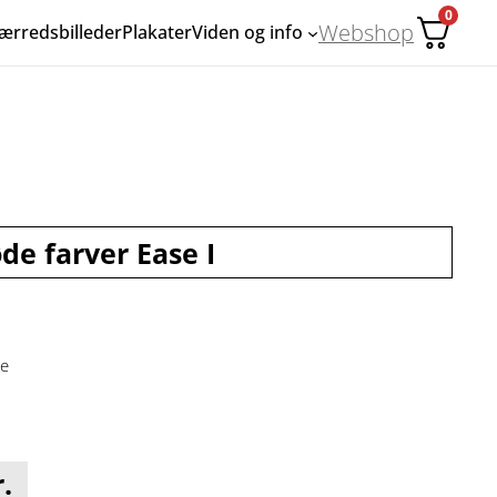
0
Webshop
ærredsbilleder
Plakater
Viden og info
øde farver Ease I
ge
.