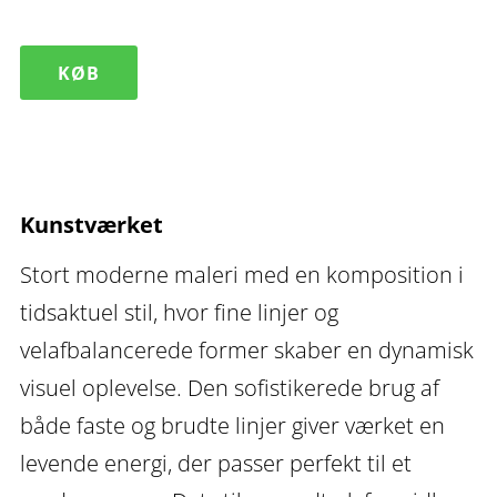
Jungle
KØB
III
–
stort
moderne
Kunstværket
maleri
Stort moderne maleri med en komposition i
antal
tidsaktuel stil, hvor fine linjer og
velafbalancerede former skaber en dynamisk
visuel oplevelse. Den sofistikerede brug af
både faste og brudte linjer giver værket en
levende energi, der passer perfekt til et