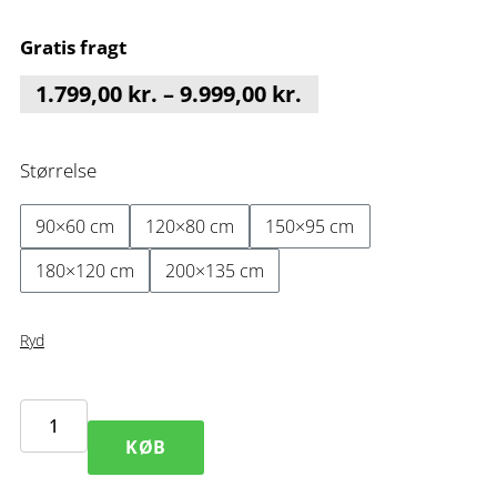
Gratis fragt
Prisinterval:
1.799,00
kr.
–
9.999,00
kr.
1.799,00 kr.
til
Størrelse
9.999,00 kr.
90×60 cm
120×80 cm
150×95 cm
180×120 cm
200×135 cm
Ryd
Gravity
KØB
V