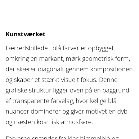
–
lærredsbillede
i
Kunstværket
blå
farver
Lærredsbillede i blå farver er opbygget
antal
omkring en markant, mørk geometrisk form,
der skærer diagonalt gennem kompositionen
og skaber et stærkt visuelt fokus. Denne
grafiske struktur ligger oven på en baggrund
af transparente farvelag, hvor kølige blå
nuancer dominerer og giver motivet en dyb
og næsten kosmisk atmosfære.
Farverne spænder fra klar himmelblå og