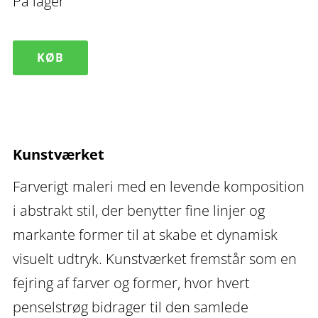
På lager
Farverigt
KØB
maleri
Rough
I
antal
Kunstværket
Farverigt maleri med en levende komposition
i abstrakt stil, der benytter fine linjer og
markante former til at skabe et dynamisk
visuelt udtryk. Kunstværket fremstår som en
fejring af farver og former, hvor hvert
penselstrøg bidrager til den samlede