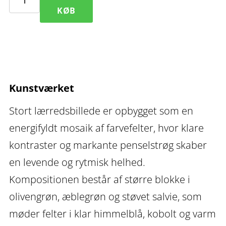
Elan
KØB
XI
–
stort
lærredsbillede
Kunstværket
antal
Stort lærredsbillede er opbygget som en
energifyldt mosaik af farvefelter, hvor klare
kontraster og markante penselstrøg skaber
en levende og rytmisk helhed.
Kompositionen består af større blokke i
olivengrøn, æblegrøn og støvet salvie, som
møder felter i klar himmelblå, kobolt og varm