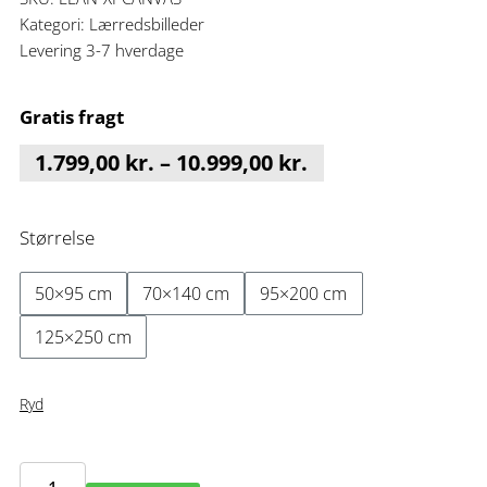
Kategori:
Lærredsbilleder
Levering 3-7 hverdage
Gratis fragt
Prisinterval:
1.799,00
kr.
–
10.999,00
kr.
1.799,00 kr.
til
Størrelse
10.999,00 kr.
50×95 cm
70×140 cm
95×200 cm
125×250 cm
Ryd