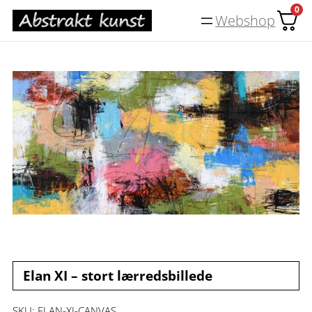
Spring
0
Webshop
til
indhold
Elan XI – stort lærredsbillede
SKU:
ELAN-XI-CANVAS