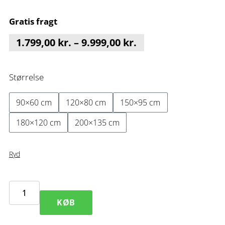
Gratis fragt
Prisinterval:
1.799,00
kr.
–
9.999,00
kr.
1.799,00 kr.
til
Størrelse
9.999,00 kr.
90×60 cm
120×80 cm
150×95 cm
180×120 cm
200×135 cm
Ryd
Dust
KØB
IV